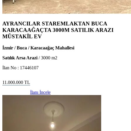
AYRANCILAR STAREMLAKTAN BUCA
KARACAAĜAÇTA 3000M SATILIK ARAZI
MŬSTAKĪL EV
İzmir / Buca / Karacaağaç Mahallesi
Satılık Arsa Arazi
/
3000
m2
İlan No :
17446107
11.000.000
TL
İlanı İncele