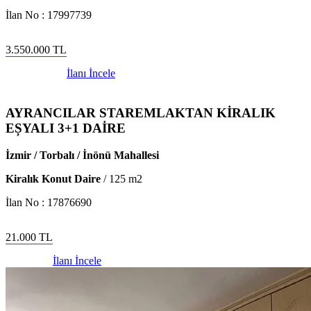
İlan No :
17997739
3.550.000
TL
İlanı İncele
AYRANCILAR STAREMLAKTAN KİRALIK
EȘYALI 3+1 DAİRE
İzmir / Torbalı / İnönü Mahallesi
Kiralık Konut Daire
/
125
m2
İlan No :
17876690
21.000
TL
İlanı İncele