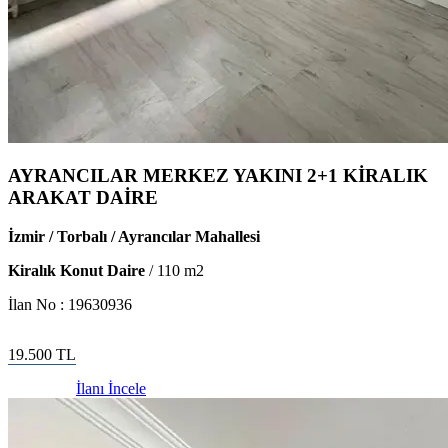
AYRANCILAR MERKEZ YAKINI 2+1 KİRALIK
ARAKAT DAİRE
İzmir / Torbalı / Ayrancılar Mahallesi
Kiralık Konut Daire
/
110
m2
İlan No :
19630936
19.500
TL
İlanı İncele