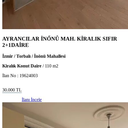
AYRANCILAR İNŐNŮ MAH. KİRALIK SIFIR
2+1DAİRE
İzmir / Torbalı / İnönü Mahallesi
Kiralık Konut Daire
/
110
m2
İlan No :
19624003
30.000
TL
İlanı İncele