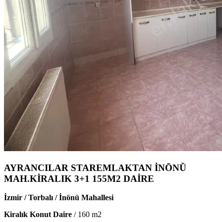
AYRANCILAR STAREMLAKTAN İNŌNŬ
MAH.KİRALIK 3+1 155M2 DAİRE
İzmir / Torbalı / İnönü Mahallesi
Kiralık Konut Daire
/
160
m2