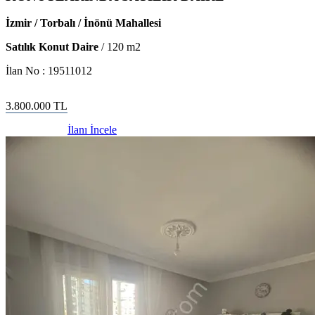
İzmir / Torbalı / İnönü Mahallesi
Satılık Konut Daire
/
120
m2
İlan No :
19511012
3.800.000
TL
İlanı İncele