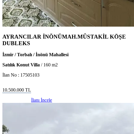
AYRANCILAR İNŎNŬMAH.MŮSTAKİL KŌṢE
DUBLEKS
İzmir / Torbalı / İnönü Mahallesi
Satılık Konut Villa
/
160
m2
İlan No :
17505103
10.500.000
TL
İlanı İncele