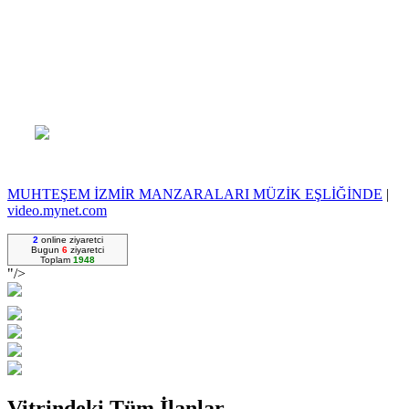
MUHTEŞEM İZMİR MANZARALARI MÜZİK EŞLİĞİNDE
|
video.mynet.com
2
online ziyaretci
Bugun
6
ziyaretci
Toplam
1948
"/>
Vitrindeki Tüm İlanlar