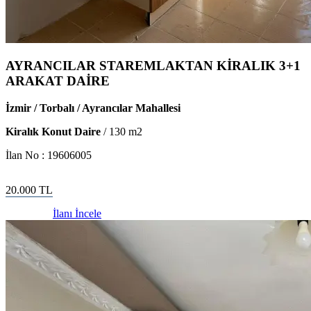
AYRANCILAR STAREMLAKTAN KİRALIK 3+1
ARAKAT DAİRE
İzmir / Torbalı / Ayrancılar Mahallesi
Kiralık Konut Daire
/
130
m2
İlan No :
19606005
20.000
TL
İlanı İncele