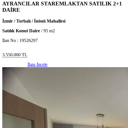
AYRANCILAR STAREMLAKTAN SATILIK 2+1
DAİRE
İzmir / Torbalı / İnönü Mahallesi
Satılık Konut Daire
/
95
m2
İlan No :
19526297
3.550.000
TL
İlanı İncele