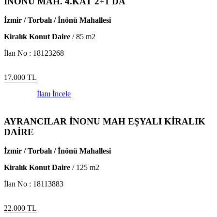
İNŌNŬ MAH. 4.KAT 2+1 DA
İzmir / Torbalı / İnönü Mahallesi
Kiralık Konut Daire
/
85
m2
İlan No :
18123268
17.000
TL
İlanı İncele
AYRANCILAR İNONU MAH EŞYALI KİRALIK
DAİRE
İzmir / Torbalı / İnönü Mahallesi
Kiralık Konut Daire
/
125
m2
İlan No :
18113883
22.000
TL