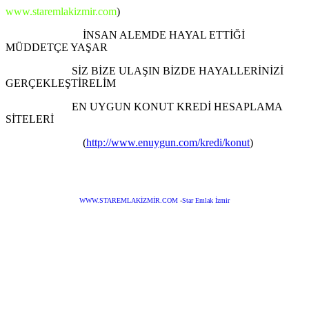
www.staremlakizmir.com
)
İNSAN ALEMDE HAYAL ETTİĞİ
MÜDDETÇE YAŞAR
SİZ BİZE ULAŞIN BİZDE HAYALLERİNİZİ
GERÇEKLEŞTİRELİM
EN UYGUN KONUT KREDİ HESAPLAMA
SİTELERİ
(
http://www.enuygun.com/kredi/konut
)
WWW.STAREMLAKİZMİR.COM
-
Star Emlak İzmir