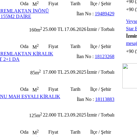
+90 (
2
Oda
Fiyat
Tarih
İlçe / Şehir
M
+90 (
AREMLAKTAN İNŌNŬ
İlan No :
19489429
 155M2 DAİRE
Veyse
2
Star 
25.000 TL
17.06.2026
İzmir / Torbalı
160m
İzmir
mesaj
2
Oda
Fiyat
Tarih
İlçe / Şehir
M
+90 (
AREMLAKTAN KİRALIK
İlan No :
18123268
T 2+1 DA
2
17.000 TL
25.09.2025
İzmir / Torbalı
85m
2
Oda
Fiyat
Tarih
İlçe / Şehir
M
NU MAH EŞYALI KİRALIK
İlan No :
18113883
2
22.000 TL
23.09.2025
İzmir / Torbalı
125m
2
Oda
Fiyat
Tarih
İlçe / Şehir
M