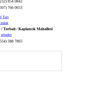
232) 854 0842
507) 766 0653
l Tarı
Emlak
 / Torbalı / Kaplancık Mahallesi
 gönder
554) 588 7865