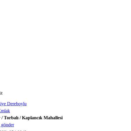
iz
iye Dereboylu
Emlak
 / Torbalı / Kaplancık Mahallesi
 gönder