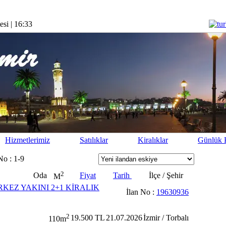
si | 16:33
Hizmetlerimiz
Satılıklar
Kiralıklar
Günlük K
No : 1-9
2
Oda
Fiyat
Tarih
İlçe / Şehir
M
KEZ YAKINI 2+1 KİRALIK
İlan No :
19630936
2
19.500 TL
21.07.2026
İzmir / Torbalı
110m