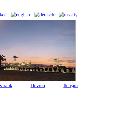
iralık
Devren
İletişim