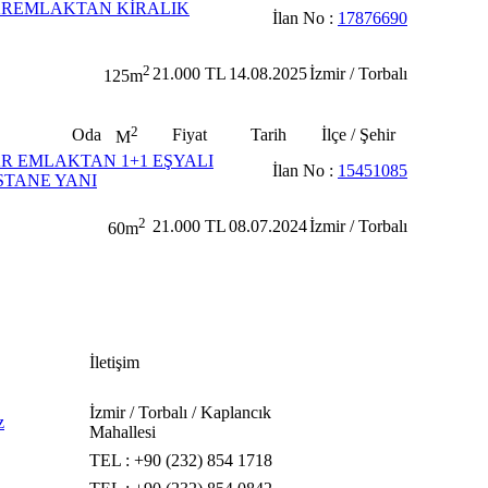
AREMLAKTAN KİRALIK
İlan No :
17876690
2
21.000 TL
14.08.2025
İzmir / Torbalı
125m
2
Oda
Fiyat
Tarih
İlçe / Şehir
M
R EMLAKTAN 1+1 EŞYALI
İlan No :
15451085
TANE YANI
2
21.000 TL
08.07.2024
İzmir / Torbalı
60m
İletişim
İzmir / Torbalı / Kaplancık
z
Mahallesi
TEL : +90 (232) 854 1718