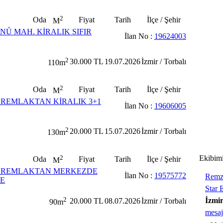
2
Oda
Fiyat
Tarih
İlçe / Şehir
M
Ů MAH. KİRALIK SIFIR
İlan No :
19624003
2
30.000 TL
19.07.2026
İzmir / Torbalı
110m
2
Oda
Fiyat
Tarih
İlçe / Şehir
M
REMLAKTAN KİRALIK 3+1
İlan No :
19606005
2
20.000 TL
15.07.2026
İzmir / Torbalı
130m
2
Ekibim
Oda
Fiyat
Tarih
İlçe / Şehir
M
AREMLAKTAN MERKEZDE
İlan No :
19575772
Remz
RE
Star 
2
İzmir
20.000 TL
08.07.2026
İzmir / Torbalı
90m
mesaj